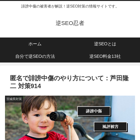
誹謗中傷の被害者が解説！逆SEO対策の情報サイトです。
逆SEO忍者
ホーム
逆SEOとは
自分で逆SEOの方法
逆SEO料金13社
匿名で誹謗中傷のやり方について：芦田隆
二 対策914
茨城県対策