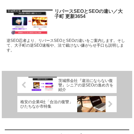
リバースSEOとSEOの違い／大
茨城県対策
子町 更新3654
逆SEO忍者より、リバースSEOとSEOの違いをご案内します。そし
て、大子町の逆SEO速報や、法で裁けない嫌がらせ手口も説明しま
す。
茨城県会社『違法にならない復
讐』シニアの逆SEOの進め方を
紹介
格安の企業4社「合法の復讐」
ひたちなか市特集