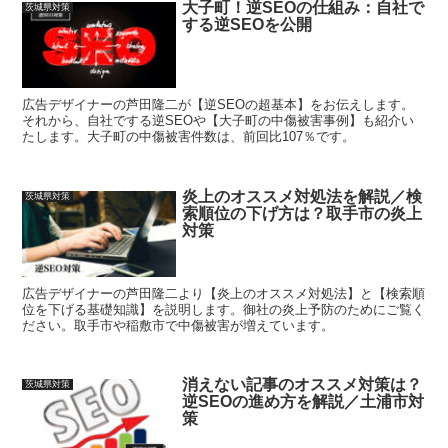
大子町！逆SEOの仕組み：自社で
茨城県対策
する逆SEOを公開
広告デザイナーの芦田隆二が【逆SEOの超基本】をお伝えします。
それから、自社でする逆SEOや【大子町の中傷被害事例】も紹介い
たします。大子町の中傷被害件数は、前回比107％です。
炎上のオススメ対処法を解説／検
茨城県対策
索順位の下げ方は？取手市の炎上
対策
広告デザイナーの芦田隆二より【炎上のオススメ対処法】と【検索順
位を下げる基礎知識】を説明します。御社の炎上予防のためにご覧く
ださい。取手市や稲敷市で中傷被害が増えています。
消えない記事のオススメ対策は？
茨城県対策
逆SEOの進め方を解説／土浦市対
策