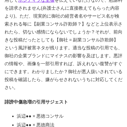
用して
ポジティブな主張
を伝えているだけなので、慰謝料
を請求されません(弁護士さんに直接教えてもらった内容
より)。ただ、現実的に御社の経営者名やサービス名が検
索される毎に【副業コンサル詐欺師？】などと上位表示さ
れたら、切ない感情にならないでしょうか？それが、前向
きな投稿だったとしても【御社 = 副業コンサル詐欺師】
という風評被害ネタが残ります。適当な投稿の引用でも、
御社の企業ブランドにマイナスの影響を及ぼします。悪評
の情報や、画像を一部引用すれば、訴えれない復讐がすぐ
にできます。わかりましたか？御社が悪人扱いされている
投稿を確認したら、嫌がらせされないうちに対応してくだ
さい。
誹謗中傷急増の引用サジェスト
浜辺●● × 悪徳コンサル
浜辺●● × 悪徳商法