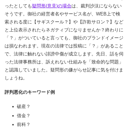
ったとしても
疑問形(意見)の場合
は、裁判沙汰にならない
そうです。御社の経営者名やサービス名が、WEB上で検
索される度に【サギスクール？】や【詐欺サロン？】など
と上位表示されたらネガティブになりませんか？終わりに
「？」がついていると言っても、御社のブランドイメージ
は損なわれます。現在の法律では投稿に「？」があること
で、法律に触れない誹謗中傷が成立します。先日、話を伺
った法律事務所は、訴えれない仕組みを「致命的な問題」
と認識していました。疑問形の嫌がらせ記事に気を付けま
しょうね。
評判悪化のキーワード例
破産？
借金？
前科？