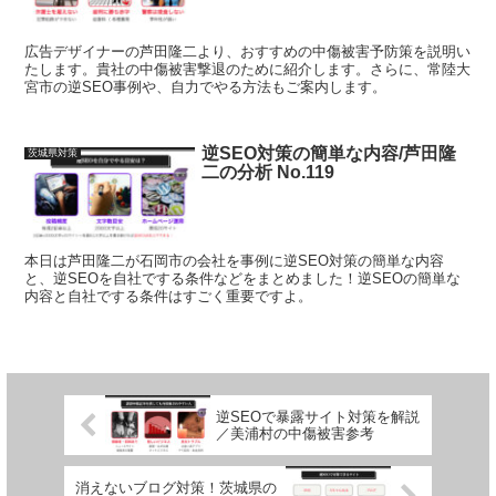
広告デザイナーの芦田隆二より、おすすめの中傷被害予防策を説明い
たします。貴社の中傷被害撃退のために紹介します。さらに、常陸大
宮市の逆SEO事例や、自力でやる方法もご案内します。
逆SEO対策の簡単な内容/芦田隆
茨城県対策
二の分析 No.119
本日は芦田隆二が石岡市の会社を事例に逆SEO対策の簡単な内容
と、逆SEOを自社でする条件などをまとめました！逆SEOの簡単な
内容と自社でする条件はすごく重要ですよ。
逆SEOで暴露サイト対策を解説
／美浦村の中傷被害参考
消えないブログ対策！茨城県の