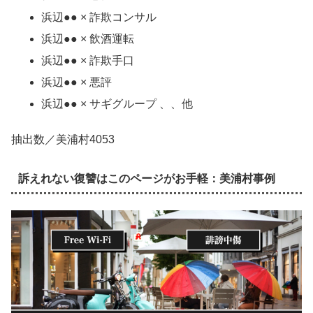
浜辺●● × 詐欺コンサル
浜辺●● × 飲酒運転
浜辺●● × 詐欺手口
浜辺●● × 悪評
浜辺●● × サギグループ 、、他
抽出数／美浦村4053
訴えれない復讐はこのページがお手軽：美浦村事例