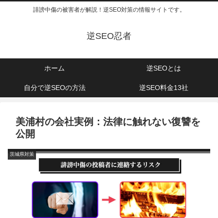
誹謗中傷の被害者が解説！逆SEO対策の情報サイトです。
逆SEO忍者
ホーム
逆SEOとは
自分で逆SEOの方法
逆SEO料金13社
美浦村の会社実例：法律に触れない復讐を
公開
茨城県対策