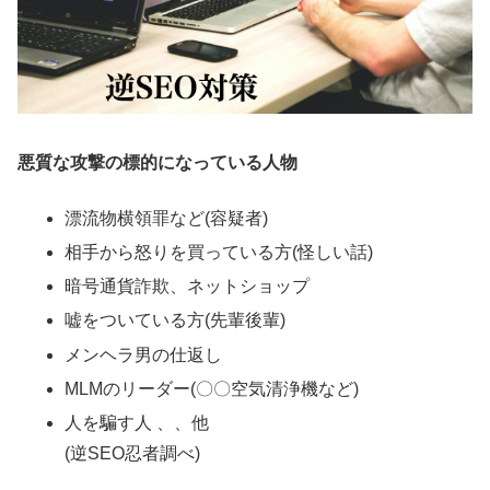
悪質な攻撃の標的になっている人物
漂流物横領罪など(容疑者)
相手から怒りを買っている方(怪しい話)
暗号通貨詐欺、ネットショップ
嘘をついている方(先輩後輩)
メンヘラ男の仕返し
MLMのリーダー(〇〇空気清浄機など)
人を騙す人 、、他
(逆SEO忍者調べ)