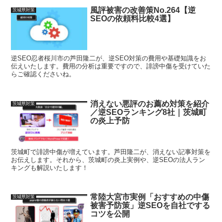
風評被害の改善策No.264【逆
茨城県対策
SEOの依頼料比較4選】
逆SEO忍者桜川市の芦田隆二が、逆SEO対策の費用や基礎知識をお
伝えいたします。費用の分析は重要ですので、誹謗中傷を受けていた
らご確認くださいね。
消えない悪評のお薦め対策を紹介
茨城県対策
／逆SEOランキング8社｜茨城町
の炎上予防
茨城町で誹謗中傷が増えています。芦田隆二が、消えない記事対策を
お伝えします。それから、茨城町の炎上実例や、逆SEOの法人ラン
キングも解説いたします！
常陸大宮市実例「おすすめの中傷
茨城県対策
被害予防策」逆SEOを自社でする
コツを公開