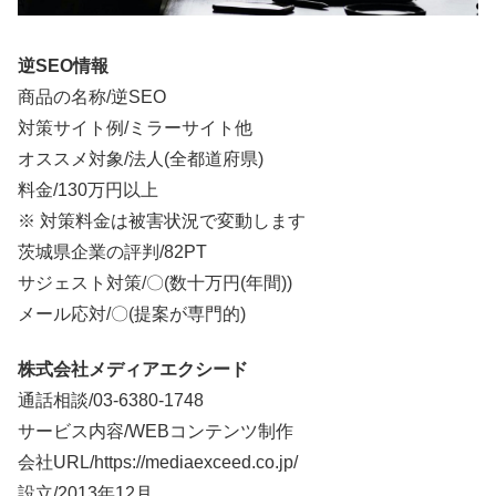
逆SEO情報
商品の名称/逆SEO
対策サイト例/ミラーサイト他
オススメ対象/法人(全都道府県)
料金/
130万円以上
※ 対策料金は被害状況で変動します
茨城県企業の評判/82PT
サジェスト対策/〇(数十万円(年間))
メール応対/〇(提案が専門的)
株式会社メディアエクシード
通話相談/
03-6380-1748
サービス内容/WEBコンテンツ制作
会社URL/https://mediaexceed.co.jp/
設立/2013年12月