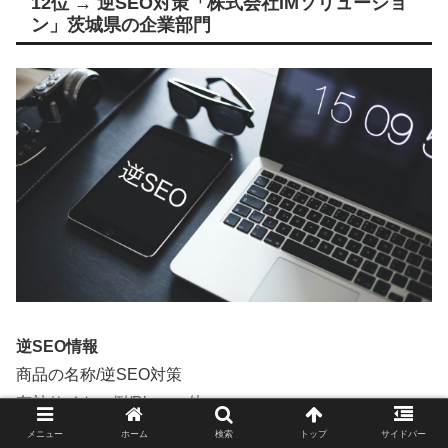
12位 → 逆SEO対策「株式会社IMソリューショ
ン」茨城県の企業部門
逆SEO情報
商品の名称/逆SEO対策
有効サイト一例/Blogger他
オススメ対象/企業に強力
メニュー
ホーム
検索
トップ
サイドバー