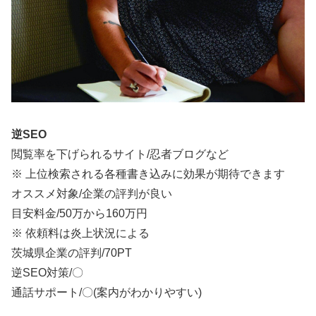
逆SEO
閲覧率を下げられるサイト/忍者ブログなど
※ 上位検索される各種書き込みに効果が期待できます
オススメ対象/企業の評判が良い
目安料金/
50万から160万円
※ 依頼料は炎上状況による
茨城県企業の評判/70PT
逆SEO対策/〇
通話サポート/〇(案内がわかりやすい)