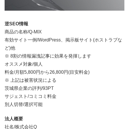
逆SEO情報
商品の名称/Q-MIX
有効サイト一例/WordPress、掲示板サイト(ホストラブな
ど)他
※ 8割の情報漏洩記事に効果を発揮します
オススメ対象/個人
料金/
月額5,800円から26,800円
(目安料金)
※ 上記は被害状況による
茨城県企業の評判/93PT
サジェスト/コミコミ料金
別人切替/選択可能
法人概要
社名/株式会社Q