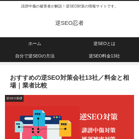
誹謗中傷の被害者が解説！逆SEO対策の情報サイトです。
逆SEO忍者
ホーム
逆SEOとは
自分で逆SEOの方法
逆SEO料金13社
おすすめの逆SEO対策会社13社／料金と相
場｜業者比較
逆SEO基礎