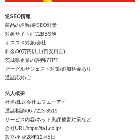
逆SEO情報
商品の名称/逆SEO対策
対象サイト/FC2BBS他
オススメ対象/会社
料金/
80万円以上
(目安料金)
茨城県企業の評判/77PT
グーグルサジェスト対策/追加料金あり
通話応対/〇
法人概要
社名/株式会社エフエーアイ
通話相談/
06-7223-8519
サービス内容/ネット風評被害対策など
会社URL/https://fa1.co.jp/
設立/平成28年12月5日