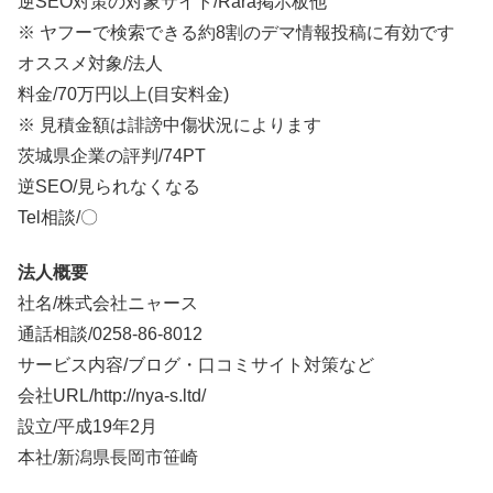
逆SEO対策の対象サイト/Rara掲示板他
※ ヤフーで検索できる約8割のデマ情報投稿に有効です
オススメ対象/法人
料金/
70万円以上
(目安料金)
※ 見積金額は誹謗中傷状況によります
茨城県企業の評判/74PT
逆SEO/見られなくなる
Tel相談/〇
法人概要
社名/株式会社ニャース
通話相談/
0258-86-8012
サービス内容/ブログ・口コミサイト対策など
会社URL/http://nya-s.ltd/
設立/平成19年2月
本社/新潟県長岡市笹崎