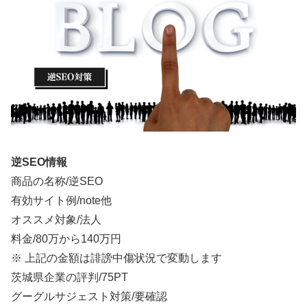
逆SEO情報
商品の名称/逆SEO
有効サイト例/note他
オススメ対象/法人
料金/
80万から140万円
※ 上記の金額は誹謗中傷状況で変動します
茨城県企業の評判/75PT
グーグルサジェスト対策/要確認