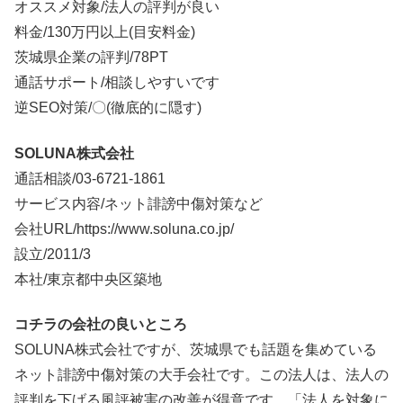
オススメ対象/法人の評判が良い
料金/
130万円以上
(目安料金)
茨城県企業の評判/78PT
通話サポート/相談しやすいです
逆SEO対策/〇(徹底的に隠す)
SOLUNA株式会社
通話相談/
03-6721-1861
サービス内容/ネット誹謗中傷対策など
会社URL/https://www.soluna.co.jp/
設立/2011/3
本社/東京都中央区築地
コチラの会社の良いところ
SOLUNA株式会社ですが、茨城県でも話題を集めている
ネット誹謗中傷対策の大手会社です。この法人は、法人の
評判を下げる風評被害の改善が得意です。「法人を対象に