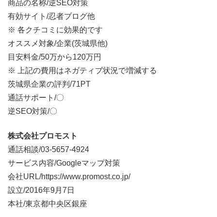
商品の名称/逆SEO対策
有効サイト/忍者ブログ他
※ 各クチコミに効果的です
オススメ対象/企業(茨城県他)
目安料金/
50万から120万円
※ 上記の費用はネガティブ状況で増減する
茨城県企業の評判/71PT
通話サポート/〇
逆SEO対策/〇
株式会社プロモスト
通話相談/
03-5657-4924
サービス内容/Googleマップ対策
会社URL/https://www.promost.co.jp/
設立/2016年9月7日
本社/東京都中央区銀座