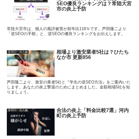
SEO優良ランキングは？常陸大宮
市の炎上予防
常陸大宮市は、個人の風評被害が前年比118％です。芦田隆二より
「逆SEOの手順」と、逆SEOの優良ランキングをお伝えします。
相場より激安業者5社は？ひたち
逆SEO・法人編
なか市 更新856
芦田隆二より、激安の業者5社と『学生の逆SEO方法』をご案内いた
します。あなたの炎上撃退のためにまとめました。金額相場5社を知
りましょう。
合法の炎上「料金比較7選」河内
逆SEO・法人編
町の炎上予防