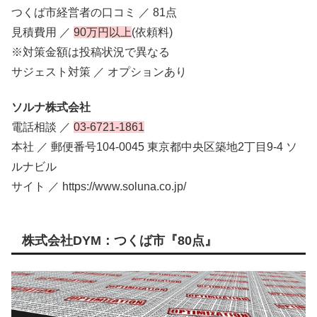
つくば市経営者の口コミ ／ 81点
見積費用 ／
90万円以上
(依頼料)
※対策金額は投稿状況で異なる
サジェスト対策 ／ オプションあり
ソルナ株式会社
電話相談 ／
03-6721-1861
本社 ／ 郵便番号104-0045 東京都中央区築地2丁目9-4 ソ
ルナビル
サイト ／ https://www.soluna.co.jp/
株式会社DYM：つくば市『80点』