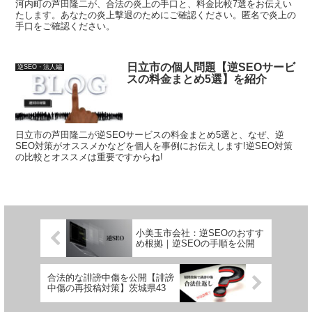
河内町の芦田隆二が、合法の炎上の手口と、料金比較7選をお伝えい
たします。あなたの炎上撃退のためにご確認ください。匿名で炎上の
手口をご確認ください。
日立市の個人問題【逆SEOサービ
逆SEO・法人編
スの料金まとめ5選】を紹介
日立市の芦田隆二が逆SEOサービスの料金まとめ5選と、なぜ、逆
SEO対策がオススメかなどを個人を事例にお伝えします!逆SEO対策
の比較とオススメは重要ですからね!
小美玉市会社：逆SEOのおすす
め根拠｜逆SEOの手順を公開
合法的な誹謗中傷を公開【誹謗
中傷の再投稿対策】茨城県43