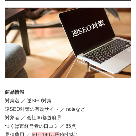
商品情報
対策名 ／ 逆SEO対策
逆SEO対策の有効サイト ／ noteなど
対象者 ／ 会社46都道府県
つくば市経営者の口コミ ／ 85点
見積費用 ／
60～140万円
(依頼料)