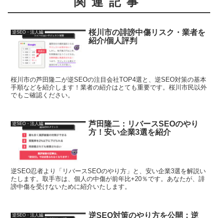
関連記事
桜川市の誹謗中傷リスク・業者を
逆SEO・法人編
紹介/個人評判
桜川市の芦田隆二が逆SEOの注目会社TOP4選と、逆SEO対策の基本
手順などを紹介します！業者の紹介はとても重要です。桜川市民以外
でもご確認ください。
芦田隆二：リバースSEOのやり
逆SEO・法人編
方！安い企業3選を紹介
逆SEO忍者より「リバースSEOのやり方」と、安い企業3選を解説い
たします。取手市は、個人の中傷が前年比+20％です。あなたが、誹
謗中傷を受けないために紹介いたします。
逆SEO対策のやり方を公開：逆
逆SEO・法人編