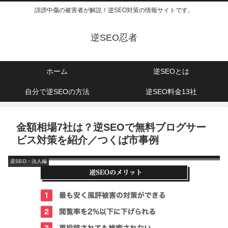
誹謗中傷の被害者が解説！逆SEO対策の情報サイトです。
逆SEO忍者
ホーム
逆SEOとは
自分で逆SEOの方法
逆SEO料金13社
金額相場7社は？逆SEOで無料ブログサー
ビス対策を紹介／つくば市事例
逆SEO・法人編