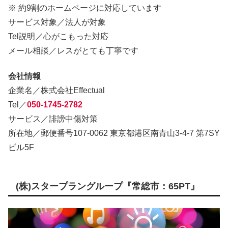
※ 約9割のホームページに対応しています
サービス対象／法人が対象
Tel説明／心がこもった対応
メール相談／レスがとても丁寧です
会社情報
企業名／株式会社Effectual
Tel／
050-1745-2782
サービス／誹謗中傷対策
所在地／郵便番号107-0062 東京都港区南青山3-4-7 第7SY
ビル5F
(株)スタープラングループ『常総市：65PT』