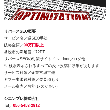
リバースSEO概要
サービス名／逆SEO手法
破格金額／
90万円以上
常総市の満足度／72PT
リバースSEOの対策サイト／livedoorブログ他
※ 検索表示されるすべての炎上投稿に効果があります
サービス対象／企業常総市他
ヤフー虫眼鏡対策／要見積もり
メール案内／可能(レスが良い)
シエンプレ株式会社
Tel／
050-5453-2912