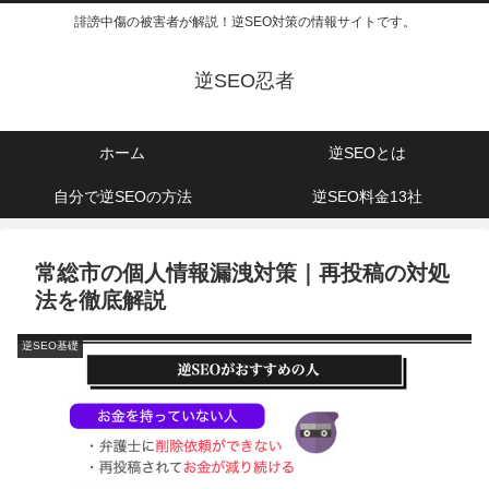
誹謗中傷の被害者が解説！逆SEO対策の情報サイトです。
逆SEO忍者
ホーム
逆SEOとは
自分で逆SEOの方法
逆SEO料金13社
常総市の個人情報漏洩対策｜再投稿の対処
法を徹底解説
逆SEO基礎