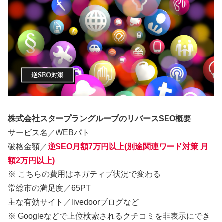
株式会社スタープラングループのリバースSEO概要
サービス名／WEBパト
破格金額／
逆SEO月額7万円以上(別途関連ワード対策 月
額2万円以上)
※ こちらの費用はネガティブ状況で変わる
常総市の満足度／65PT
主な有効サイト／livedoorブログなど
※ Googleなどで上位検索されるクチコミを非表示にでき