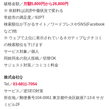
破格金額／
月額5,800円から26,800円
※ 依頼料は誹謗中傷状況で変わる
常総市の満足度／92PT
検索順位が下がるサイト／ワードプレスやSNS(Facebook
など)他
※ ウェブで上位に表示されているネガティブなクチコミ
の検索順位を下げます
サービス対象／個人
同姓同名の別人投稿／切替OK
サジェスト対策／コミコミ料金
株式会社Q
Tel／
03-6811-7054
サービス／逆SEO対策
所在地／郵便番号104-0061 東京都中央区銀座7-13-6 サガ
ミビル2F