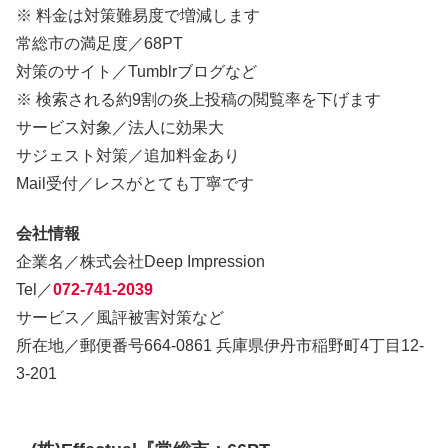
※ 料金は対策難易度で増減します
常総市の満足度／68PT
対策のサイト／Tumblrブログなど
※ 検索される約9割の炎上投稿の閲覧率を下げます
サービス対象／法人に効果大
サジェスト対策／追加料金あり
Mail受付／レスがとても丁寧です
会社情報
企業名／株式会社Deep Impression
Tel／
072-741-2039
サービス／風評被害対策など
所在地／郵便番号664-0861 兵庫県伊丹市稲野町4丁目12-
3-201