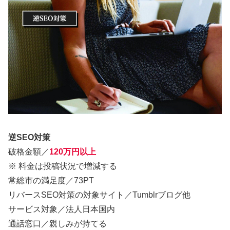
逆SEO対策
破格金額／
120万円以上
※ 料金は投稿状況で増減する
常総市の満足度／73PT
リバースSEO対策の対象サイト／Tumblrブログ他
サービス対象／法人日本国内
通話窓口／親しみが持てる