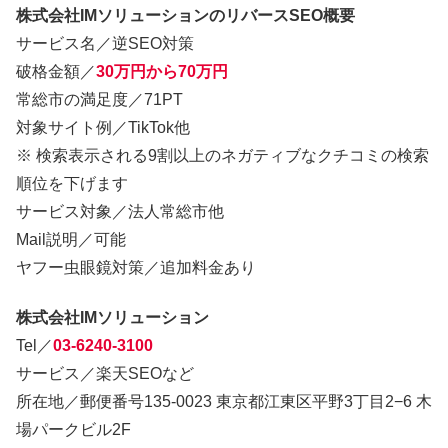
株式会社IMソリューションのリバースSEO概要
サービス名／逆SEO対策
破格金額／
30万円から70万円
常総市の満足度／71PT
対象サイト例／TikTok他
※ 検索表示される9割以上のネガティブなクチコミの検索
順位を下げます
サービス対象／法人常総市他
Mail説明／可能
ヤフー虫眼鏡対策／追加料金あり
株式会社IMソリューション
Tel／
03-6240-3100
サービス／楽天SEOなど
所在地／郵便番号135-0023 東京都江東区平野3丁目2−6 木
場パークビル2F