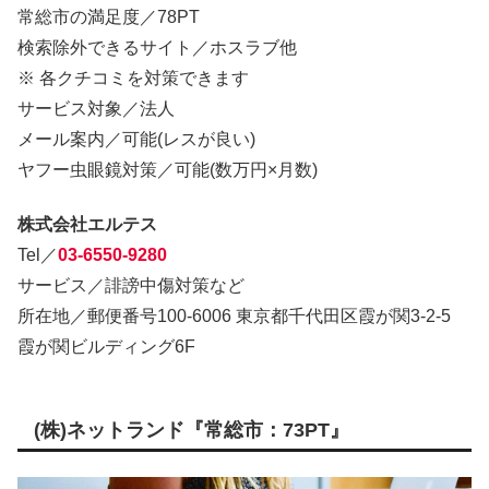
常総市の満足度／78PT
検索除外できるサイト／ホスラブ他
※ 各クチコミを対策できます
サービス対象／法人
メール案内／可能(レスが良い)
ヤフー虫眼鏡対策／可能(数万円×月数)
株式会社エルテス
Tel／
03-6550-9280
サービス／誹謗中傷対策など
所在地／郵便番号100-6006 東京都千代田区霞が関3-2-5
霞が関ビルディング6F
(株)ネットランド『常総市：73PT』