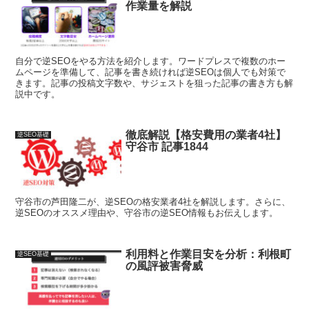
作業量を解説
自分で逆SEOをやる方法を紹介します。ワードプレスで複数のホー
ムページを準備して、記事を書き続ければ逆SEOは個人でも対策で
きます。記事の投稿文字数や、サジェストを狙った記事の書き方も解
説中です。
徹底解説【格安費用の業者4社】
逆SEO基礎
守谷市 記事1844
守谷市の芦田隆二が、逆SEOの格安業者4社を解説します。さらに、
逆SEOのオススメ理由や、守谷市の逆SEO情報もお伝えします。
利用料と作業目安を分析：利根町
逆SEO基礎
の風評被害脅威