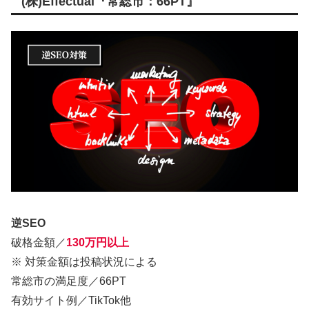
(株)Effectual『常総市：66PT』
逆SEO
破格金額／
130万円以上
※ 対策金額は投稿状況による
常総市の満足度／66PT
有効サイト例／TikTok他