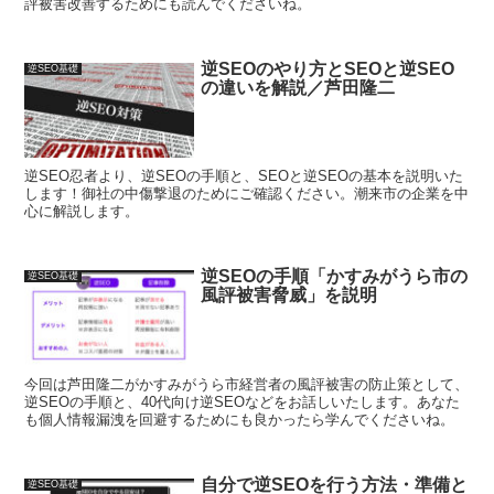
評被害改善するためにも読んでくださいね。
逆SEOのやり方とSEOと逆SEO
逆SEO基礎
の違いを解説／芦田隆二
逆SEO忍者より、逆SEOの手順と、SEOと逆SEOの基本を説明いた
します！御社の中傷撃退のためにご確認ください。潮来市の企業を中
心に解説します。
逆SEOの手順「かすみがうら市の
逆SEO基礎
風評被害脅威」を説明
今回は芦田隆二がかすみがうら市経営者の風評被害の防止策として、
逆SEOの手順と、40代向け逆SEOなどをお話しいたします。あなた
も個人情報漏洩を回避するためにも良かったら学んでくださいね。
自分で逆SEOを行う方法・準備と
逆SEO基礎