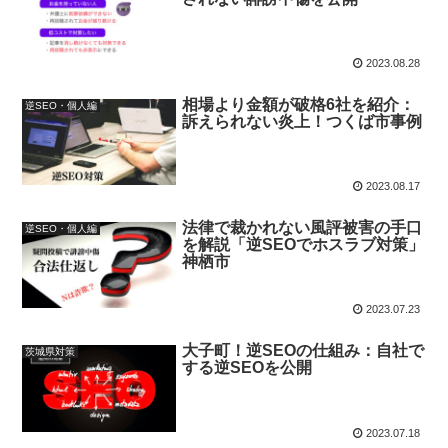
2023.08.28
相場より金額が破格6社を紹介：
逆SEO・個人編
訴えられない炎上！つくば市事例
2023.08.17
法律で裁かれない風評被害の手口
逆SEO・個人編
を解説「逆SEOでホスラブ対策」
神栖市
2023.07.23
大子町！逆SEOの仕組み：自社で
茨城県対策
する逆SEOを公開
2023.07.18