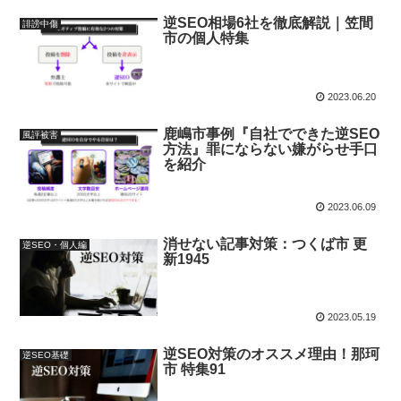
逆SEO相場6社を徹底解説｜笠間
誹謗中傷
市の個人特集
2023.06.20
鹿嶋市事例『自社でできた逆SEO
風評被害
方法』罪にならない嫌がらせ手口
を紹介
2023.06.09
消せない記事対策：つくば市 更
逆SEO・個人編
新1945
2023.05.19
逆SEO対策のオススメ理由！那珂
逆SEO基礎
市 特集91