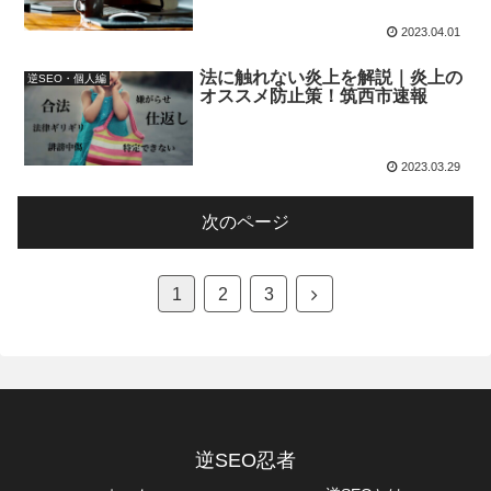
2023.04.01
法に触れない炎上を解説｜炎上の
逆SEO・個人編
オススメ防止策！筑西市速報
2023.03.29
次のページ
1
2
3
逆SEO忍者