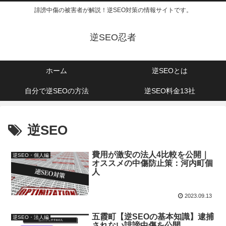
誹謗中傷の被害者が解説！逆SEO対策の情報サイトです。
逆SEO忍者
ホーム
逆SEOとは
自分で逆SEOの方法
逆SEO料金13社
逆SEO
費用が激安の法人4比較を公開｜
逆SEO・個人編
オススメの中傷防止策：河内町個
人
2023.09.13
五霞町【逆SEOの基本知識】逮捕
逆SEO・法人編
されない誹謗中傷を公開