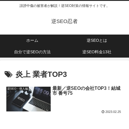
誹謗中傷の被害者が解説！逆SEO対策の情報サイトです。
逆SEO忍者
ホーム
逆SEOとは
自分で逆SEOの方法
逆SEO料金13社
炎上 業者TOP3
最新／逆SEOの会社TOP3！結城
逆SEO・個人編
市 番号75
2023.02.25