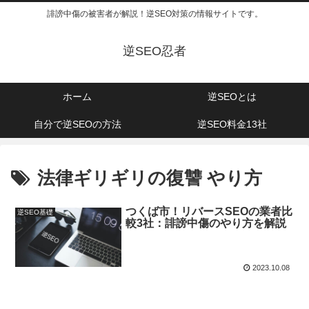
誹謗中傷の被害者が解説！逆SEO対策の情報サイトです。
逆SEO忍者
ホーム
逆SEOとは
自分で逆SEOの方法
逆SEO料金13社
法律ギリギリの復讐 やり方
つくば市！リバースSEOの業者比
逆SEO基礎
較3社：誹謗中傷のやり方を解説
2023.10.08