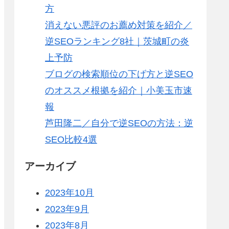
方
消えない悪評のお薦め対策を紹介／
逆SEOランキング8社｜茨城町の炎
上予防
ブログの検索順位の下げ方と逆SEO
のオススメ根拠を紹介｜小美玉市速
報
芦田隆二／自分で逆SEOの方法：逆
SEO比較4選
アーカイブ
2023年10月
2023年9月
2023年8月