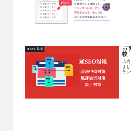
お
逆SEO基礎
較
広告
まし
ラン