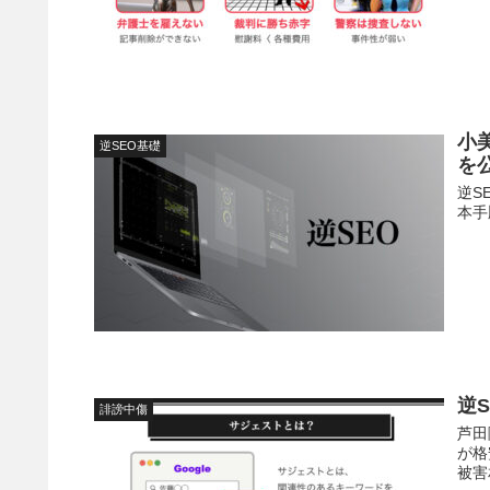
小
逆SEO基礎
を
逆S
本手
逆
誹謗中傷
芦田
が格
被害