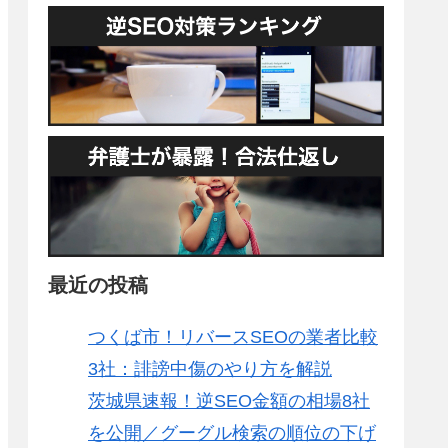
最近の投稿
つくば市！リバースSEOの業者比較
3社：誹謗中傷のやり方を解説
茨城県速報！逆SEO金額の相場8社
を公開／グーグル検索の順位の下げ