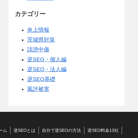
カテゴリー
炎上情報
茨城県対策
誹謗中傷
逆SEO・個人編
逆SEO・法人編
逆SEO基礎
風評被害
ーム
逆SEOとは
自分で逆SEOの方法
逆SEO料金13社